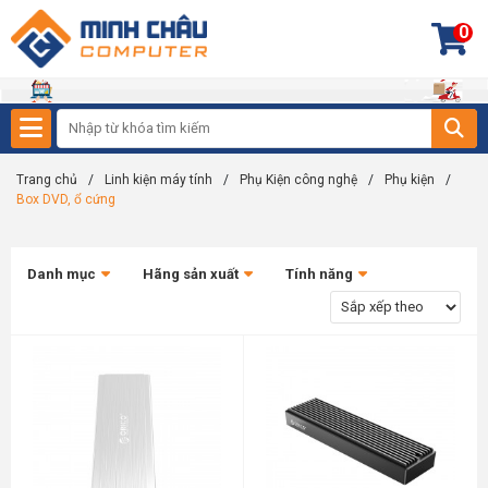
0
Trang chủ
/
Linh kiện máy tính
/
Phụ Kiện công nghệ
/
Phụ kiện
/
Box DVD, ổ cứng
Danh mục
Hãng sản xuất
Tính năng