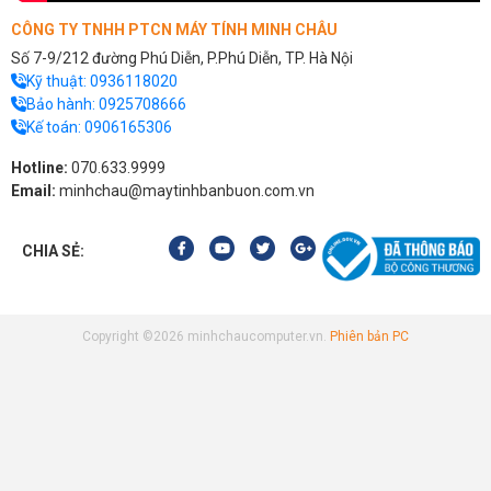
CÔNG TY TNHH PTCN MÁY TÍNH MINH CHÂU
Số 7-9/212 đường Phú Diễn, P.Phú Diễn, TP. Hà Nội
Kỹ thuật:
0936118020
Bảo hành:
0925708666
Kế toán:
0906165306
Hotline:
070.633.9999
Email:
minhchau@maytinhbanbuon.com.vn
CHIA SẺ:
Copyright ©2026 minhchaucomputer.vn.
Phiên bản PC