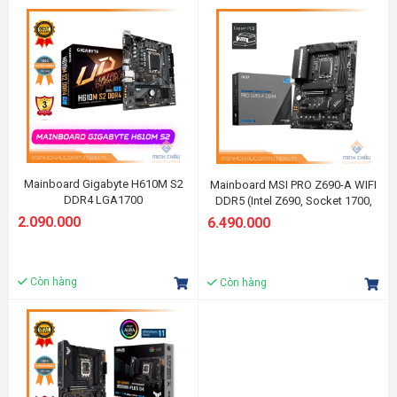
Mainboard Gigabyte H610M S2
Mainboard MSI PRO Z690-A WIFI
DDR4 LGA1700
DDR5 (Intel Z690, Socket 1700,
ATX, 4 khe Ram DDR5)
2.090.000
6.490.000
Còn hàng
Còn hàng