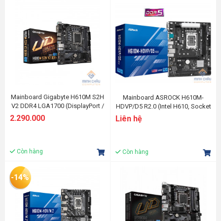
Mainboard Gigabyte H610M S2H
Mainboard ASROCK H610M-
V2 DDR4 LGA1700 (DisplayPort /
HDVP/D5 R2.0 (Intel H610, Socket
HDMI / DVI-D/ D-Sub)
1700, M-ATX, 2 khe RAM DDR5)
2.290.000
Liên hệ
Còn hàng
Còn hàng
-14%