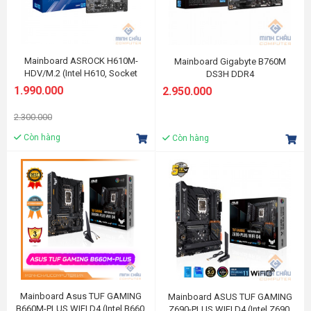
Mainboard ASROCK H610M-
Mainboard Gigabyte B760M
HDV/M.2 (Intel H610, Socket
DS3H DDR4
1700, M-ATX, 2 khe RAM DDR4)
1.990.000
2.950.000
2.300.000
Còn hàng
Còn hàng
Mainboard Asus TUF GAMING
Mainboard ASUS TUF GAMING
B660M-PLUS WIFI D4 (Intel B660,
Z690-PLUS WIFI D4 (Intel Z690,