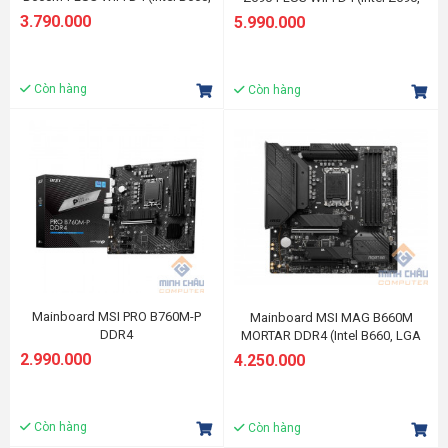
LGA 1700, M-ATX, 4 khe Ram
Socket 1700, ATX, 4 khe RAM
3.790.000
5.990.000
DDR4)
DDR4)
Còn hàng
Còn hàng
Mainboard MSI PRO B760M-P
Mainboard MSI MAG B660M
DDR4
MORTAR DDR4 (Intel B660, LGA
1700, M-ATX, 4 khe Ram DDR4)
2.990.000
4.250.000
Còn hàng
Còn hàng