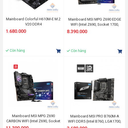
Mainboard Colorful H610M-E M.2
Mainboard MSI MPG Z690 EDGE
V20 DDR4
WIFI (Intel Z690, Socket 1700,
ATX, 4 khe RAM DDR4)
1.680.000
8.390.000
Còn hàng
Còn hàng
Mainboard MSI MPG Z690
Mainboard MSI PRO B760M-A
CARBON WIFI (Intel Z690, Socket
WIFI DDR5 (Intel B760, LGA1700,
1700, ATX, 4 khe RAM DDR5)
mATX, 4 khe RAM DRR5)