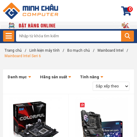
0
Trang chủ
/
Linh kiện máy tính
/
Bo mạch chủ
/
Mainboard Intel
/
Mainboard Intel Seri 6
Danh mục
Hãng sản xuất
Tính năng