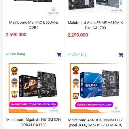
Mainboard MSI PRO B660M-E
Mainboard Asus PRIME H610M-K
DDR4
D4 LGA1700
2.590.000
2.290.000
Còn hàng
Còn hàng
Mainboard Gigabyte H610M S2H
Mainboard ASROCK B660M-HDV
DDR4 LGA1700
(Intel B660, Socket 1700, M-ATX,