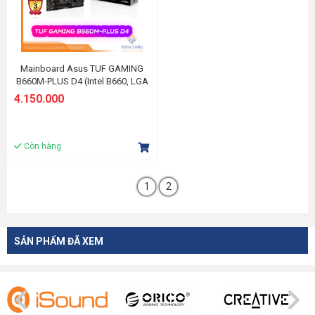
Mainboard Asus TUF GAMING
B660M-PLUS D4 (Intel B660, LGA
1700, M-ATX, 4 khe Ram DDR4)
4.150.000
Còn hàng
1
2
SẢN PHẨM ĐÃ XEM