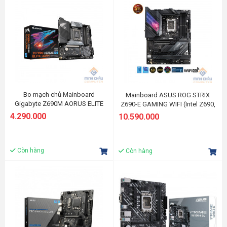
Bo mạch chủ Mainboard
Mainboard ASUS ROG STRIX
Gigabyte Z690M AORUS ELITE
Z690-E GAMING WIFI (Intel Z690,
DDR4
Socket LGA1700, ATX, 4 khe Ram
4.290.000
10.590.000
DDR5)
Còn hàng
Còn hàng