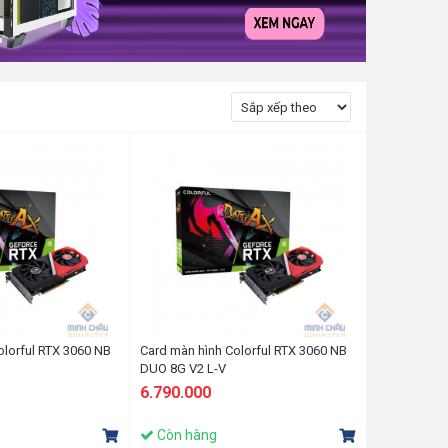
olorful RTX 3060 NB
Card màn hình Colorful RTX 3060 NB
DUO 8G V2 L-V
6.790.000
Còn hàng