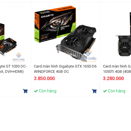
yte GT 1030 OC-
Card màn hình Gigabyte GTX 1650 D6
Card màn hình
it, DVI+HDMI)
WINDFORCE 4GB OC
1050Ti 4GB (4GB
DVI+HDMI+DP)
3.850.000
3.280.000
Còn hàng
Còn hàng