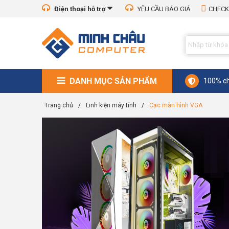
Điện thoại hỗ trợ
YÊU CẦU BÁO GIÁ
CHECK
DANH MỤC SẢN PHẨM
100% ch
Trang chủ
/
Linh kiện máy tính
/
Cạc màn hình VGA