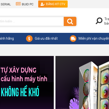
ĐĂNG KÝ CTV
 SERIAL
BUID PC
Tr
bả
ính hãng
Giá ưu đãi nhất
Miễn phí vận chuyể