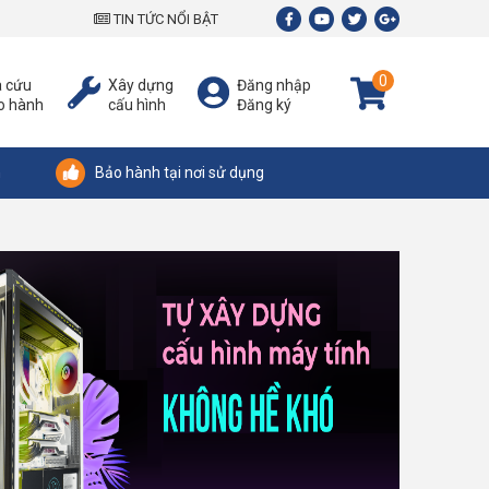
TIN TỨC NỔI BẬT
0
a cứu
Xây dựng
Đăng nhập
o hành
cấu hình
Đăng ký
n
Bảo hành tại nơi sử dụng