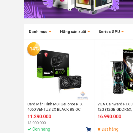
Danh mục
Hãng sản xuất
Series GPU
-14%
Card Màn Hình MSI GeForce RTX
VGA Gainward RTX 30
4060 VENTUS 2X BLACK 8G OC
12G (12GB GDDR6X, 3
HDMI+DP, 2x8-pin)
11.290.000
16.990.000
13.000.000
Còn hàng
Đặt hàng