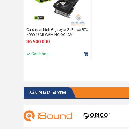
Card màn hình Gigabyte GeForce RTX
4080 16GB GAMING OC (GV-
N4080GAMING OC-16GD)
36.900.000
Còn hàng
SẢN PHẨM ĐÃ XEM