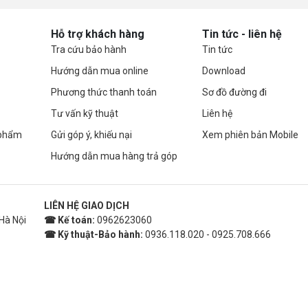
Hỗ trợ khách hàng
Tin tức - liên hệ
Tra cứu bảo hành
Tin tức
Hướng dẫn mua online
Download
Phương thức thanh toán
Sơ đồ đường đi
Tư vấn kỹ thuật
Liên hệ
 phẩm
Gửi góp ý, khiếu nại
Xem phiên bản Mobile
Hướng dẫn mua hàng trả góp
LIÊN HỆ GIAO DỊCH
Hà Nội
☎ Kế toán:
0962623060
☎ Kỹ thuật-Bảo hành:
0936.118.020 - 0925.708.666