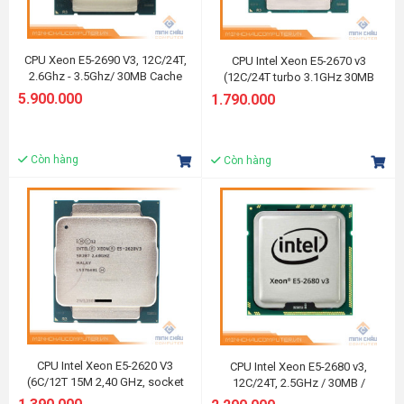
CPU Xeon E5-2690 V3, 12C/24T,
CPU Intel Xeon E5-2670 v3
2.6Ghz - 3.5Ghz/ 30MB Cache
(12C/24T turbo 3.1GHz 30MB
LGA 2011-3
Cache, socket 2011 v3)
5.900.000
1.790.000
Còn hàng
Còn hàng
CPU Intel Xeon E5-2620 V3
CPU Intel Xeon E5-2680 v3,
(6C/12T 15M 2,40 GHz, socket
12C/24T, 2.5GHz / 30MB /
2011 v3)
LGA2011-3