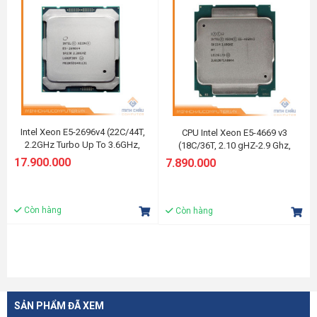
Intel Xeon E5-2696v4 (22C/44T,
CPU Intel Xeon E5-4669 v3
2.2GHz Turbo Up To 3.6GHz,
(18C/36T, 2.10 gHZ-2.9 Ghz,
55MB Cache, LGA 2011-3)
45MB) LGA2011-3
17.900.000
7.890.000
Còn hàng
Còn hàng
SẢN PHẨM ĐÃ XEM