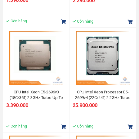
1.390.000
2.290.000
Còn hàng
Còn hàng
CPU Intel Xeon E5-2696v3
CPU Intel Xeon Processor E5-
(18C/36T, 2.3GHz Turbo Up To
2699v4 (22C/44T, 2.2GHz Turbo
3.6GHz, 45MB Cache, LGA 2011-
Up To 3.6GHz, 55MB Cache, LGA
3.390.000
25.900.000
3)
2011-3)
Còn hàng
Còn hàng