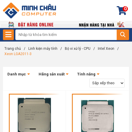
0
Trang chủ
/
Linh kiện máy tính
/
Bộ vi xử lý - CPU
/
Intel Xeon
/
Xeon LGA2011-3
Danh mục
Hãng sản xuất
Tính năng