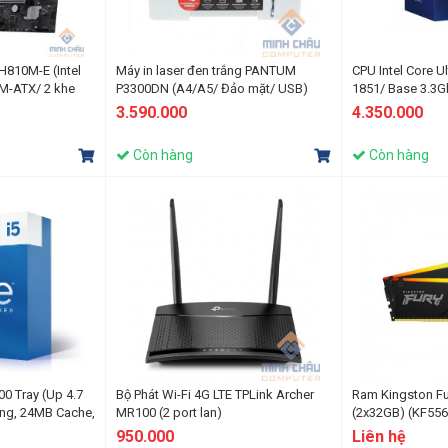
810M-E (Intel
Máy in laser đen trắng PANTUM
CPU Intel Core U
M-ATX/ 2 khe
P3300DN (A4/A5/ Đảo mặt/ USB)
1851/ Base 3.3G
10 Cores/ 10 Th
3.590.000
4.350.000
Còn hàng
Còn hàng
00 Tray (Up 4.7
Bộ Phát Wi-Fi 4G LTE TPLink Archer
Ram Kingston F
ồng, 24MB Cache,
MR100 (2 port lan)
(2x32GB) (KF55
DDR5 5600Mhz
950.000
Liên hệ