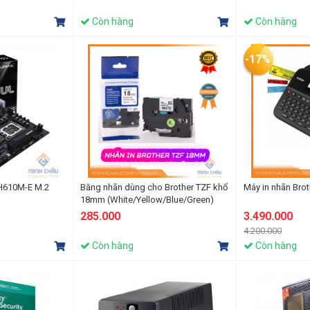
Còn hàng
Còn hàng
-17%
 H610M-E M.2
Băng nhãn dùng cho Brother TZF khổ
Máy in nhãn Bro
18mm (White/Yellow/Blue/Green)
285.000
3.490.000
4.200.000
Còn hàng
Còn hàng