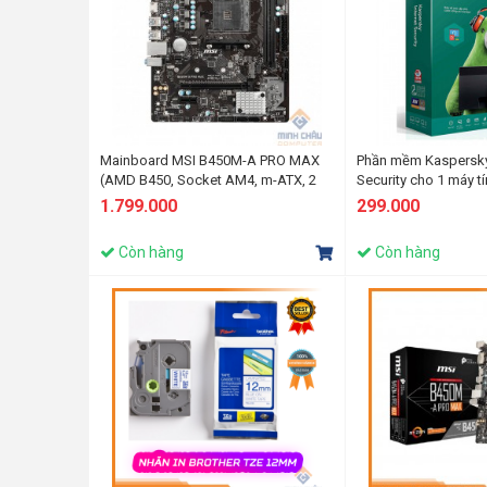
Mainboard MSI B450M-A PRO MAX
Phần mềm Kaspersky 
(AMD B450, Socket AM4, m-ATX, 2
Security cho 1 máy tí
khe RAM DDR4)
1.799.000
299.000
Còn hàng
Còn hàng