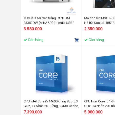
Máy in laser đen trắng PANTUM
Mainboard MSI PRO H
P3302DW (A4/A5/ Đảo mặt/ USB/
H810/ Socket 1851/ 
LAN/ WIFI)
ram)
3.580.000
2.350.000
Còn hàng
Còn hàng
CPU Intel Core i5 14600K Tray (Up 5.3
CPU Intel Core i5 144
GHz, 14 Nhân 20 Luồng, 24MB Cache,
GHz, 14 Nhân 20 Lu
Raptor Lake)
Raptor Lake)
7.390.000
5.980.000