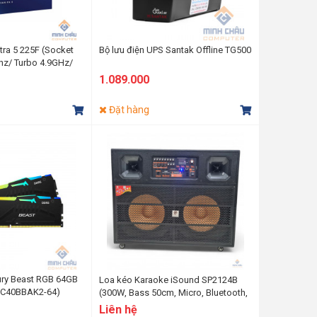
ltra 5 225F (Socket
Bộ lưu điện UPS Santak Offline TG500
hz/ Turbo 4.9GHz/
reads/ Cache 20Mb)
1.089.000
Đặt hàng
ury Beast RGB 64GB
Loa kéo Karaoke iSound SP2124B
6C40BBAK2-64)
(300W, Bass 50cm, Micro, Bluetooth,
USB, FM, SD card, Remote)
Liên hệ