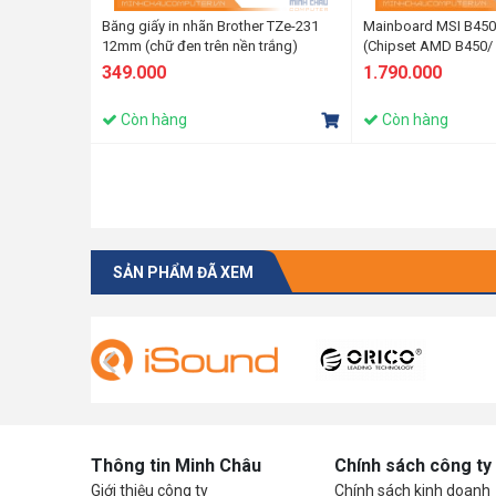
Băng giấy in nhãn Brother TZe-231
Mainboard MSI B45
12mm (chữ đen trên nền trắng)
(Chipset AMD B450/
VGA onboard)
349.000
1.790.000
Còn hàng
Còn hàng
SẢN PHẨM ĐÃ XEM
Thông tin Minh Châu
Chính sách công ty
Giới thiệu công ty
Chính sách kinh doanh