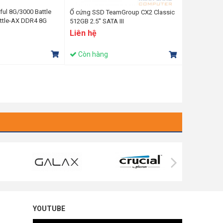
ul 8G/3000 Battle
Ổ cứng SSD TeamGroup CX2 Classic
attle-AX DDR4 8G
512GB 2.5'' SATA III
Liên hệ
Còn hàng
YOUTUBE