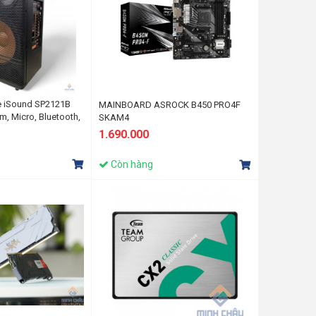
e iSound SP2121B
MAINBOARD ASROCK B450 PRO4F
, Micro, Bluetooth,
SKAM4
d, Remote)
1.690.000
Còn hàng