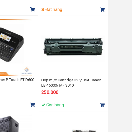
Đặt hàng
ther P-Touch PT-D600
Hộp mực Cartridge 325/ 35A Canon
LBP 6000/ MF 3010
250.000
Còn hàng