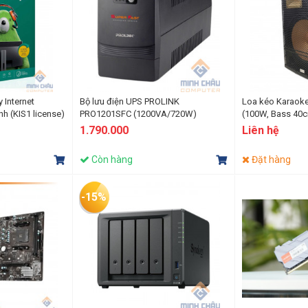
Internet
Bộ lưu điện UPS PROLINK
Loa kéo Karaok
nh (KIS1 license)
PRO1201SFC (1200VA/720W)
(100W, Bass 40cm
USB, FM, SD car
1.790.000
Liên hệ
Còn hàng
Đặt hàng
-15%