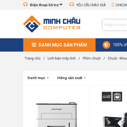
Điện thoại hỗ trợ
YÊU CẦU BÁO GIÁ
CHECK
DANH MỤC SẢN PHẨM
100% ch
Trang chủ
/
Linh kiện máy tính
/
Phím chuột
/
Chuột - Mou
Danh mục
Hãng sản xuất