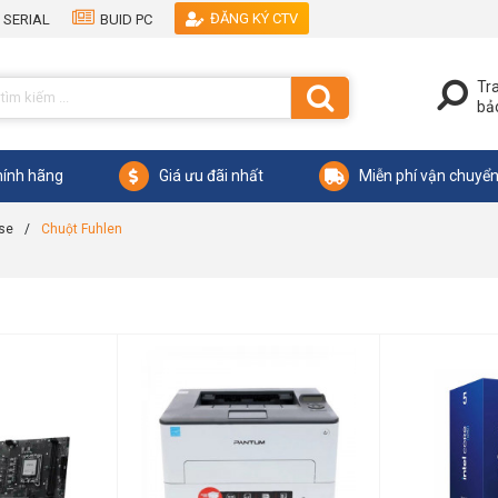
ĐĂNG KÝ CTV
 SERIAL
BUID PC
Tr
bả
ính hãng
Giá ưu đãi nhất
Miễn phí vận chuyể
se
/
Chuột Fuhlen