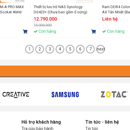
0M-A PRO MAX
Thiết bị lưu trữ NAS Synology
Ram DDR4 Colorf
 Socket AM4/
DS423+ (Chưa bao gồm ổ cứng)
AX Tản Nhiệt (B
3000)
12.790.000
Liên hệ
15.000.000
Còn hàng
Còn hàng
1
2
3
4
5
6
7
next
Hỗ trợ khách hàng
Tin tức - liên hệ
Tra cứu bảo hành
Tin tức