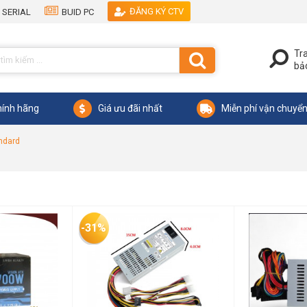
ĐĂNG KÝ CTV
 SERIAL
BUID PC
Tr
bả
ính hãng
Giá ưu đãi nhất
Miễn phí vận chuyể
ndard
-31%