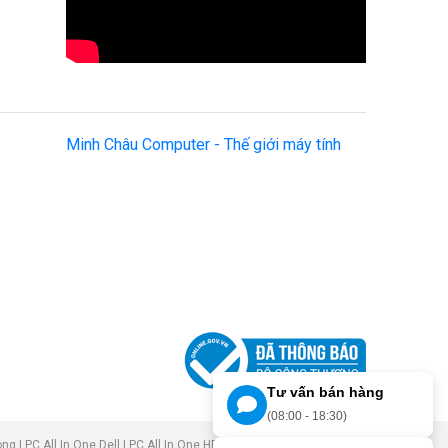
Minh Châu Computer - Thế giới máy tính
Tư vấn bán hàng
(08:00 - 18:30)
òng
|
PC All In One Dell
|
PC All In One HP
|
PC All In One ASUS
|
PC