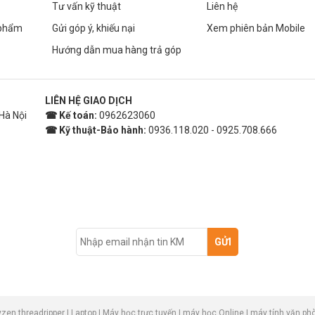
Tư vấn kỹ thuật
Liên hệ
 phẩm
Gửi góp ý, khiếu nại
Xem phiên bản Mobile
Hướng dẫn mua hàng trả góp
LIÊN HỆ GIAO DỊCH
Hà Nội
☎ Kế toán:
0962623060
☎ Kỹ thuật-Bảo hành:
0936.118.020 - 0925.708.666
GỬI
yzen threadripper
|
Laptop
|
Máy học trực tuyến
|
máy học Online
|
máy tính văn ph