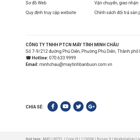
Sơ đồ Web
Vận chuyển, giao nhận
Quy định truy cập website
Chính sách đổi trả sản
CÔNG TY TNHH PTCN MÁY TÍNH MINH CHÂU
Số 7-9/212 đường Phú Diễn, Phường Phú Diễn, Thành phố 
☎ Hotline:
070.633.9999
Email:
minhchau@maytinhbanbuon.com.vn
CHIA SẺ:
Hot tags:
AMD
|
INTEL
|
Core i9
|
11900K
|
Ryzen 9
|
Workstation
|
r