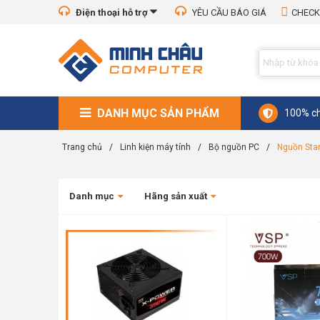
Điện thoại hỗ trợ
YÊU CẦU BÁO GIÁ
CHECK
DANH MỤC SẢN PHẨM
100% ch
Trang chủ
/
Linh kiện máy tính
/
Bộ nguồn PC
/
Nguồn Sta
Danh mục
Hãng sản xuất