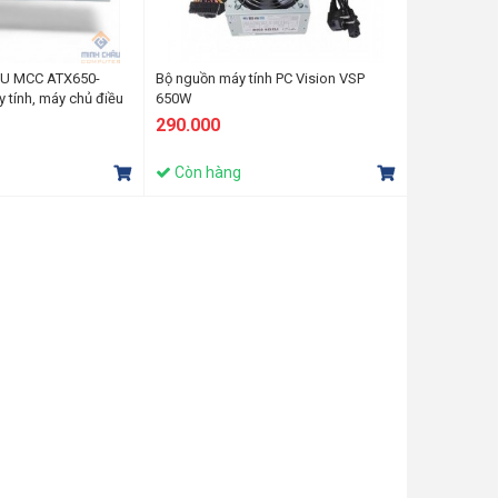
1U MCC ATX650-
Bộ nguồn máy tính PC Vision VSP
 tính, máy chủ điều
650W
ệp, NAS
290.000
Còn hàng