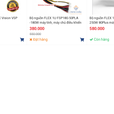
C Vision VSP
Bộ nguồn FLEX 1U FSP180-50PLA
Bộ nguồn FLEX 
-180W máy tính, máy chủ điều khiển
250W 80Plus máy
công nghiệp, NAS
khiển công nghi
380.000
580.000
550.000
Đặt hàng
Còn hàng