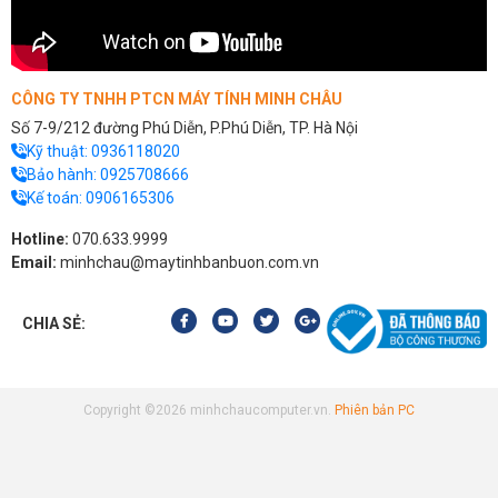
CÔNG TY TNHH PTCN MÁY TÍNH MINH CHÂU
Số 7-9/212 đường Phú Diễn, P.Phú Diễn, TP. Hà Nội
Kỹ thuật:
0936118020
Bảo hành:
0925708666
Kế toán:
0906165306
Hotline:
070.633.9999
Email:
minhchau@maytinhbanbuon.com.vn
CHIA SẺ:
Copyright ©2026 minhchaucomputer.vn.
Phiên bản PC