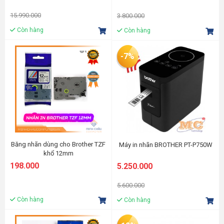
15.990.000
3.800.000
Còn hàng
Còn hàng
-7%
Băng nhãn dùng cho Brother TZF
Máy in nhãn BROTHER PT-P750W
khổ 12mm
(White/Yellow/Blue/Green)
198.000
5.250.000
5.600.000
Còn hàng
Còn hàng