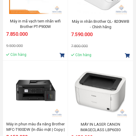
Máy in mã vạch tem nhãn wifi
Máy in nhãn Brother QL- 820NWB
Brother PT-P900W
- Chính hãng
7.850.000
7.590.000
9.500.000
7.800.000
Còn hàng
Còn hàng
Máy in phun màu đa năng Brother
MÁY IN LASER CANON
MFC-T930DW (In đảo mặt | Copy |
IMAGECLASS LBP6030
Scan | Fax | A4 | A5| USB | LAN |