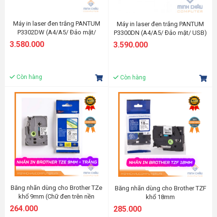
Máy in laser đen trắng PANTUM
Máy in laser đen trắng PANTUM
P3302DW (A4/A5/ Đảo mặt/
P3300DN (A4/A5/ Đảo mặt/ USB)
USB/ LAN/ WIFI)
3.580.000
3.590.000
Còn hàng
Còn hàng
Băng nhãn dùng cho Brother TZe
Băng nhãn dùng cho Brother TZF
khổ 9mm (Chữ đen trên nền
khổ 18mm
trắng)
(White/Yellow/Blue/Green)
264.000
285.000