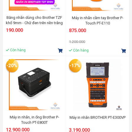
Băng nhãn dùng cho Brother TZF
Máy in nhãn cầm tay Brother P-
khổ 9mm - Chữ đen trên nền trắng
Touch PT-E110
190.000
875.000
1.200.000
Còn hàng
Còn hàng
-20%
-17%
Máy in nhãn, in ống Brother P-
Máy in nhãn BROTHER PT-E300VP
Touch PT-E800T
12.900.000
3.190.000