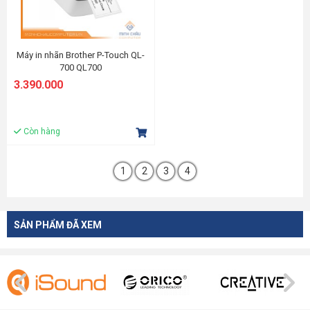
Máy in nhãn Brother P-Touch QL-
700 QL700
3.390.000
Còn hàng
1
2
3
4
SẢN PHẨM ĐÃ XEM