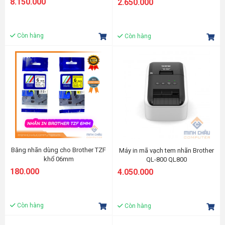
8.150.000
2.650.000
WIFI)
Còn hàng
Còn hàng
Băng nhãn dùng cho Brother TZF
Máy in mã vạch tem nhãn Brother
khổ 06mm
QL-800 QL800
(White/Yellow/Blue/Green)
180.000
4.050.000
Còn hàng
Còn hàng