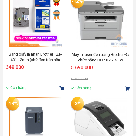
-12%
Băng giấy in nhãn Brother TZe-
Máy in laser đen trắng Brother Đa
631 12mm (chữ đen trên nền
chức năng DCP-B7535DW
vàng)
349.000
5.690.000
6.450.000
Còn hàng
Còn hàng
-18%
-3%