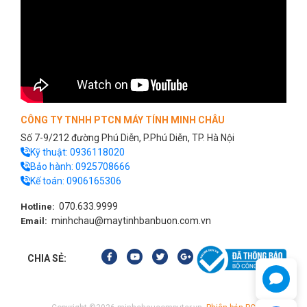
CÔNG TY TNHH PTCN MÁY TÍNH MINH CHÂU
Số 7-9/212 đường Phú Diễn, P.Phú Diễn, TP. Hà Nội
Kỹ thuật:
0936118020
Bảo hành:
0925708666
Kế toán:
0906165306
070.633.9999
Hotline:
minhchau@maytinhbanbuon.com.vn
Email:
CHIA SẺ: