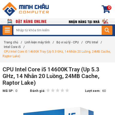
0
Trang chủ
/
Linh kiện máy tính
/
Bộ vi xử lý - CPU
/
CPU Intel
/
Intel Core i5
/
CPU Intel Core i5 14600K Tray (Up 5.3 GHz, 14 Nhân 20 Luồng, 24MB Cache,
Raptor Lake)
CPU Intel Core i5 14600K Tray (Up 5.3
GHz, 14 Nhân 20 Luồng, 24MB Cache,
Raptor Lake)
Mã SP:
0
Đánh giá:
Lượt xem:
60