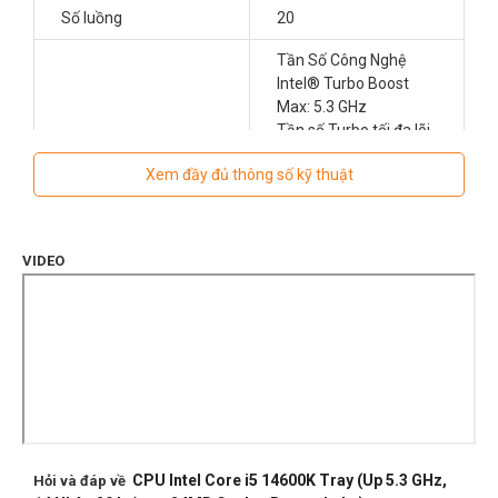
Số luồng
20
Tần Số Công Nghệ
Intel® Turbo Boost
Max: 5.3 GHz
Tần số Turbo tối đa lõi
Tốc độ cơ bản
hiệu suất: 4.0 GHz
Xem đầy đủ thông số kỹ thuật
Tần số cơ bản lõi hiệu
suất: 3.5 GHz
Tần số cơ bản lõi hiệu
quả: 2.6 GHz
VIDEO
33 MB
Cache
Total L2 Cache: 28 MB
Tối đa 192 GB
Hỗ trợ bộ nhớ
DDR4 3200 MHz
DDR5 5600 MHz
Hỗ trợ số kênh bộ nhớ
2
CPU Intel Core i5 14600K Tray (Up 5.3 GHz,
Hỏi và đáp về
Nhân đồ họa tích hợp
UHD Intel® UHD 770