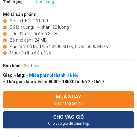
Còn hàng
Tình trạng:
Mô tả sản phẩm:
Socket: FCLGA1700
Số lõi/luồng: 14 nhân, 20 luồng
Tốc độ xử lí tối đa: 5.3 GHz
Bộ nhớ đệm: 24 MB
Bus ram hỗ trợ: DDR4 3200 MT/s, DDR5 5600 MT/s
Mức tiêu thụ điện: 125
Bảo hành:
36 tháng
Giao Hàng:
- Miễn phí nội thành Hà Nội
- Thời gian làm việc từ 8h00 - 18h30 từ thứ 2 - thứ 7.
MUA NGAY
Giao hàng tận nơi
CHO VÀO GIỎ
Cho vào giỏ để chọn tiếp