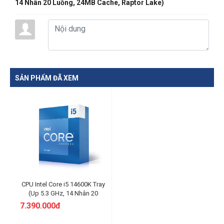
14 Nhân 20 Luồng, 24MB Cache, Raptor Lake)
Tốc độ GPU tích hợp cơ
300 MHz
bản
Tốc độ GPU tích hợp tối
1.55 GHz
đa
Phiên bản PCI Express
5.0 and 4.0
SẢN PHẨM ĐÃ XEM
Số lane PCI Express
Up to 1x16+4, 2x8+4
Công suất cơ bản:
TDP
125W
Công suất tối đa: 181W
CPU Intel Core i5 14600K Tray
(Up 5.3 GHz, 14 Nhân 20
Luồng, 24MB Cache, Raptor
7.390.000đ
Lake)