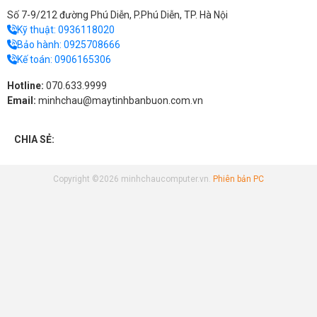
Số 7-9/212 đường Phú Diễn, P.Phú Diễn, TP. Hà Nội
Kỹ thuật:
0936118020
Bảo hành:
0925708666
Kế toán:
0906165306
Hotline:
070.633.9999
Email:
minhchau@maytinhbanbuon.com.vn
CHIA SẺ:
Copyright ©2026 minhchaucomputer.vn.
Phiên bản PC