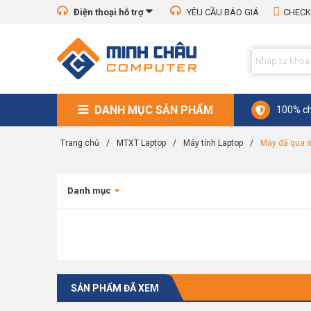
Điện thoại hỗ trợ
YÊU CẦU BÁO GIÁ
CHECK
DANH MỤC SẢN PHẨM
100% ch
Trang chủ
/
MTXT Laptop
/
Máy tính Laptop
/
Máy đã qua 
Danh mục
SẢN PHẨM ĐÃ XEM