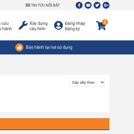
TIN TỨC NỔI BẬT
0
a cứu
Xây dựng
Đăng nhập
o hành
cấu hình
Đăng ký
n
Bảo hành tại nơi sử dụng