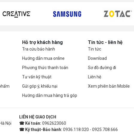
Hỗ trợ khách hàng
Tin tức - liên hệ
Tra cứu bảo hành
Tin tức
Hướng dẫn mua online
Download
Phương thức thanh toán
Sơ đồ đường đi
Tư vấn kỹ thuật
Liên hệ
 phẩm
Gửi góp ý, khiếu nại
Xem phiên bản Mobile
Hướng dẫn mua hàng trả góp
LIÊN HỆ GIAO DỊCH
Hà Nội
☎ Kế toán:
0962623060
☎ Kỹ thuật-Bảo hành:
0936.118.020 - 0925.708.666