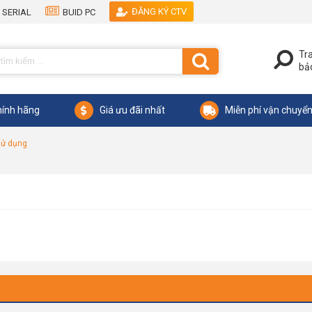
ĐĂNG KÝ CTV
 SERIAL
BUID PC
Tr
bả
ính hãng
Giá ưu đãi nhất
Miễn phí vận chuyể
sử dụng