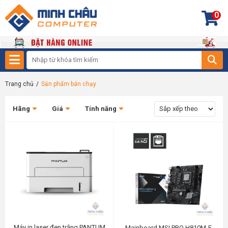
0
Trang chủ
/
Sản phẩm bán chạy
Hãng
Giá
Tính năng
Máy in laser đen trắng PANTUM
Mainboard MSI PRO H810M-E