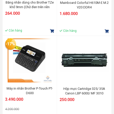
Băng nhãn dùng cho Brother TZe
Mainboard Colorful H610M-E M.2
khổ 9mm (Chữ đen trên nền
V20 DDR4
trắng)
264.000
1.680.000
Còn hàng
Còn hàng
-17%
Máy in nhãn Brother P-Touch PT-
Hộp mực Cartridge 325/ 35A
D600
Canon LBP 6000/ MF 3010
3.490.000
250.000
4.200.000