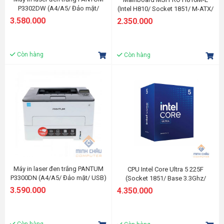
P3302DW (A4/A5/ Đảo mặt/
(Intel H810/ Socket 1851/ M-ATX/
USB/ LAN/ WIFI)
2 khe ram)
3.580.000
2.350.000
Còn hàng
Còn hàng
Máy in laser đen trắng PANTUM
CPU Intel Core Ultra 5 225F
P3300DN (A4/A5/ Đảo mặt/ USB)
(Socket 1851/ Base 3.3Ghz/
Turbo 4.9GHz/ 10 Cores/ 10
3.590.000
4.350.000
Threads/ Cache 20Mb)
Còn hàng