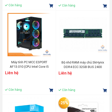
Còn hàng
Còn hàng
Máy tính PC MCC ESPORT
Bộ nhớ RAM máy chủ SkHynix
AF13.010 (CPU Intel Core I5
DDR4 ECC 32GB BUS 2400
12400F/ Main H610/ 16GB RGB/
Liên hệ
Liên hệ
SSD 512GB NVMe/ GTX 1650 4G/
Fan T400i/ ATX-650)
Còn hàng
Còn hàng
-25%