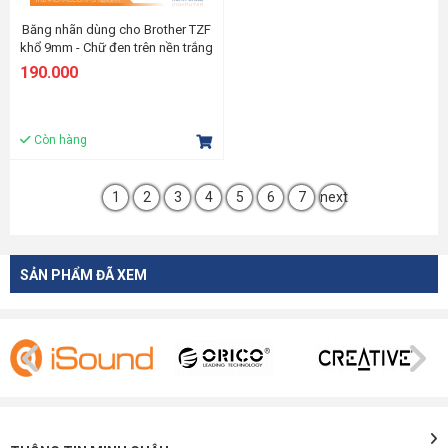
Băng nhãn dùng cho Brother TZF
khổ 9mm - Chữ đen trên nền trắng
190.000
Còn hàng
1
2
3
4
5
6
7
next
SẢN PHẨM ĐÃ XEM