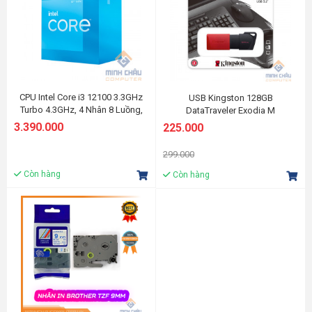
CPU Intel Core i3 12100 3.3GHz
USB Kingston 128GB
Turbo 4.3GHz, 4 Nhân 8 Luồng,
DataTraveler Exodia M
12MB, LGA 1700
DTXM/128GB USB 3.2
3.390.000
225.000
299.000
Còn hàng
Còn hàng