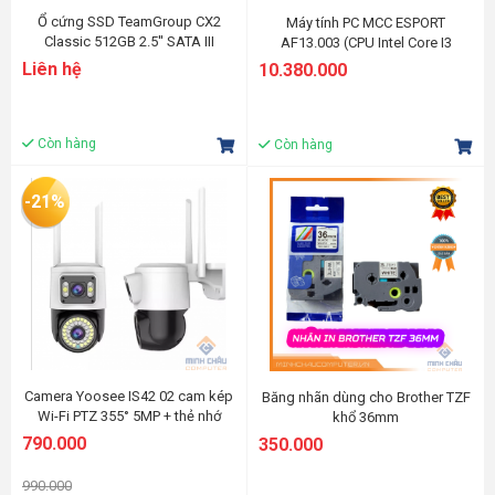
Ổ cứng SSD TeamGroup CX2
Máy tính PC MCC ESPORT
Classic 512GB 2.5'' SATA III
AF13.003 (CPU Intel Core I3
10100F/ Main H510/ 8GB RGB/
Liên hệ
10.380.000
SSD 256GB NVMe/ GTX 1650 4G/
Fan T400i/ ATX-650)
Còn hàng
Còn hàng
-21%
Camera Yoosee IS42 02 cam kép
Băng nhãn dùng cho Brother TZF
Wi-Fi PTZ 355° 5MP + thẻ nhớ
khổ 36mm
64Gb - Ngoài trời
(White/Yellow/Blue/Green)
790.000
350.000
990.000