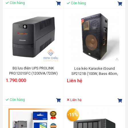
Còn hàng
Còn hàng
Bộ lưu điện UPS PROLINK
Loa kéo Karaoke iSound
PRO1201SFC (1200VA/720W)
SP2121B (100W, Bass 40cm,
Micro, Bluetooth, USB, FM, SD
1.790.000
Liên hệ
card, Remote)
Còn hàng
Liên hệ
-15%