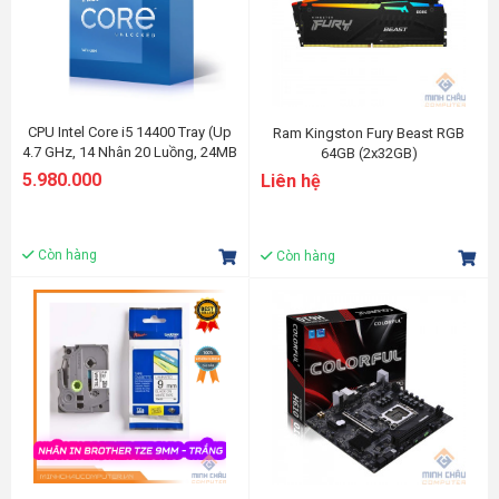
CPU Intel Core i5 14400 Tray (Up
Ram Kingston Fury Beast RGB
4.7 GHz, 14 Nhân 20 Luồng, 24MB
64GB (2x32GB)
Cache, Raptor Lake)
(KF556C40BBAK2-64) DDR5
5.980.000
Liên hệ
5600Mhz
Còn hàng
Còn hàng