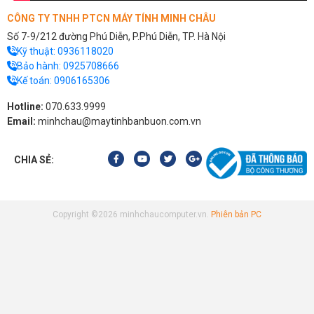
CÔNG TY TNHH PTCN MÁY TÍNH MINH CHÂU
Số 7-9/212 đường Phú Diễn, P.Phú Diễn, TP. Hà Nội
Kỹ thuật:
0936118020
Bảo hành:
0925708666
Kế toán:
0906165306
Hotline:
070.633.9999
Email:
minhchau@maytinhbanbuon.com.vn
CHIA SẺ:
Copyright ©2026 minhchaucomputer.vn.
Phiên bản PC