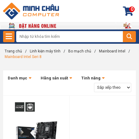
0
Trang chủ
/
Linh kiện máy tính
/
Bo mạch chủ
/
Mainboard Intel
/
Mainboard Intel Seri 8
Danh mục
Hãng sản xuất
Tính năng