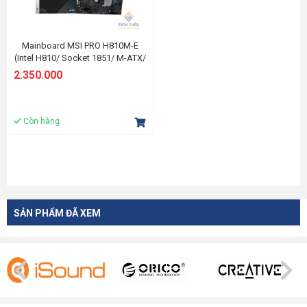
Mainboard MSI PRO H810M-E
(Intel H810/ Socket 1851/ M-ATX/
2 khe ram)
2.350.000
Còn hàng
SẢN PHẨM ĐÃ XEM